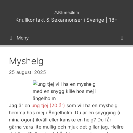
Hoppa
till
Bli medlem
innehåll
Knullkontakt & Sexannonser i Sverige | 18+
Meny
Myshelg
25 augusti 2025
Jag är en
ung tjej (20 år)
som vill ha en myshelg
hemma hos mej i Ängelholm. Du är en snygging (i
mina ögon) ikväll eller kanske en helg? Du får
gärna vara lite mullig och mjuk det gillar jag. Hellre