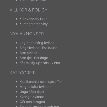
VILLKOR & POLICY
•
Användarvillkor
•
Integritetspolicy
NYA ANNONSER
Jag är en hårig kvinna
Singelkvinna i Eskilstuna
Stor kvinna
Stor tjej i Borlänge
Kåt mullig Uppsala kvinna
KATEGORIER
Knullkontakt och sexträffar
Mogna kåta kvinnor
Unga kåta tjejer
Kurviga kvinnor
Gift och otrogen
Trekant swingers och par