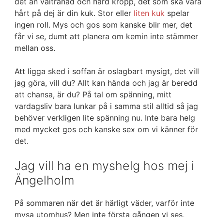
det än vältränad och hård kropp, det som ska vara
hårt på dej är din kuk. Stor eller
liten kuk
spelar
ingen roll. Mys och gos som kanske blir mer, det
får vi se, dumt att planera om kemin inte stämmer
mellan oss.
Att ligga sked i soffan är oslagbart mysigt, det vill
jag göra, vill du? Allt kan hända och jag är beredd
att chansa, är du? På tal om spänning, mitt
vardagsliv bara lunkar på i samma stil alltid så jag
behöver verkligen lite spänning nu. Inte bara helg
med mycket gos och kanske sex om vi känner för
det.
Jag vill ha en myshelg hos mej i
Ängelholm
På sommaren när det är härligt väder, varför inte
mysa utomhus? Men inte första gången vi ses,