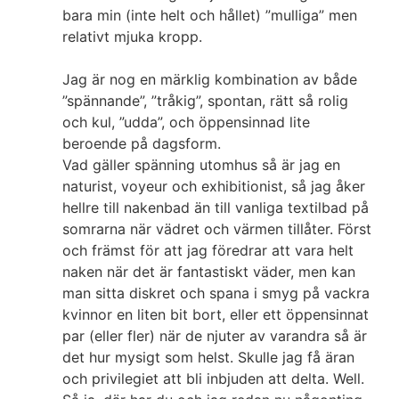
bara min (inte helt och hållet) ”mulliga” men
relativt mjuka kropp.
Jag är nog en märklig kombination av både
”spännande”, ”tråkig”, spontan, rätt så rolig
och kul, ”udda”, och öppensinnad lite
beroende på dagsform.
Vad gäller spänning utomhus så är jag en
naturist, voyeur och exhibitionist, så jag åker
hellre till nakenbad än till vanliga textilbad på
somrarna när vädret och värmen tillåter. Först
och främst för att jag föredrar att vara helt
naken när det är fantastiskt väder, men kan
man sitta diskret och spana i smyg på vackra
kvinnor en liten bit bort, eller ett öppensinnat
par (eller fler) när de njuter av varandra så är
det hur mysigt som helst. Skulle jag få äran
och privilegiet att bli inbjuden att delta. Well.