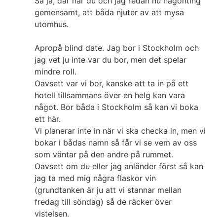
Så ja, där har du och jag redan nu någonting
gemensamt, att båda njuter av att mysa
utomhus.
Apropå blind date. Jag bor i Stockholm och
jag vet ju inte var du bor, men det spelar
mindre roll.
Oavsett var vi bor, kanske att ta in på ett
hotell tillsammans över en helg kan vara
något. Bor båda i Stockholm så kan vi boka
ett här.
Vi planerar inte in när vi ska checka in, men vi
bokar i bådas namn så får vi se vem av oss
som väntar på den andre på rummet.
Oavsett om du eller jag anländer först så kan
jag ta med mig några flaskor vin
(grundtanken är ju att vi stannar mellan
fredag till söndag) så de räcker över
vistelsen.