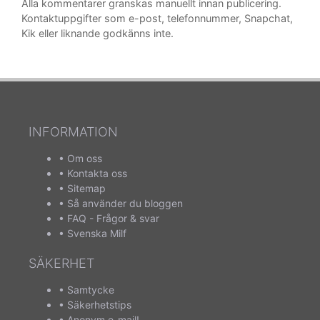
Alla kommentarer granskas manuellt innan publicering.
Kontaktuppgifter som e-post, telefonnummer, Snapchat,
Kik eller liknande godkänns inte.
INFORMATION
•
Om oss
•
Kontakta oss
•
Sitemap
•
Så använder du bloggen
•
FAQ - Frågor & svar
•
Svenska Milf
SÄKERHET
•
Samtycke
•
Säkerhetstips
•
Anonym e-mail!