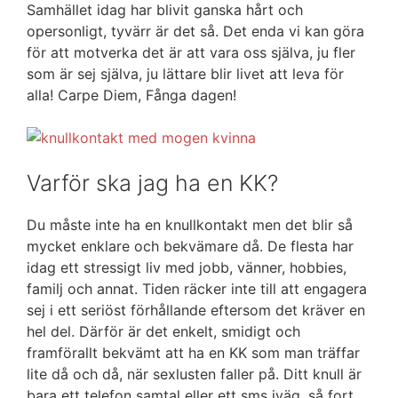
Samhället idag har blivit ganska hårt och
opersonligt, tyvärr är det så. Det enda vi kan göra
för att motverka det är att vara oss själva, ju fler
som är sej själva, ju lättare blir livet att leva för
alla! Carpe Diem, Fånga dagen!
Varför ska jag ha en KK?
Du måste inte ha en knullkontakt men det blir så
mycket enklare och bekvämare då. De flesta har
idag ett stressigt liv med jobb, vänner, hobbies,
familj och annat. Tiden räcker inte till att engagera
sej i ett seriöst förhållande eftersom det kräver en
hel del. Därför är det enkelt, smidigt och
framförallt bekvämt att ha en KK som man träffar
lite då och då, när sexlusten faller på. Ditt knull är
bara ett telefon samtal eller ett sms iväg, så fort