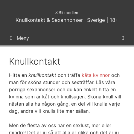
Hoppa
till
Bli medlem
innehåll
Knullkontakt & Sexannonser i Sverige | 18+
Meny
Knullkontakt
Hitta en
knullkontakt
och träffa
kåta kvinnor
och
män för sköna stunder och sexträffar. Läs våra
porriga sexannonser och du kan enkelt hitta en
kvinna som är kåt och knullsugen. Sköna knull vill
nästan alla ha någon gång, en del vill knulla varje
dag, andra vill knulla lite mer sällan.
Men de flesta av oss har en sexlust, mer eller
mindre! Det är ju så att alla är olika och det är ju