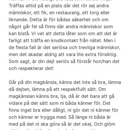
Träffas alltid på en plats där det rör sej andra
människor, ett fik, en restaurang, ett torg eller
liknande. Detta är för bådas säkerhet och om
något går fel så finns där andra människor som
kan bistå. Vi vet att detta låter som om att det är
farligt att träffa en knullkontakt från nätet. Men i
de flesta fall är det seriösa och trevliga människor,
men det skadar aldrig att vara lite extra försiktig.
Som sagt, är din dejt seriös så förstår hon/han det
och respekterar det!
Går på din magkänsla, känns det inte så bra, lämna
då dejten, lämna på ett respektfullt sätt. Om
magkänslan känns bra, tja, då är det bara att gå
vidare på det sätt som ni båda känner för. Det
finns inget bra eller dåligt, ni gör det ni känner för
och känner er trygga med. Så länge ni båda är
med på det ni ska göra så är det okej. Och glöm