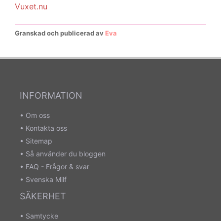
Vuxet.nu
Granskad och publicerad av
Eva
INFORMATION
•
Om oss
•
Kontakta oss
•
Sitemap
•
Så använder du bloggen
•
FAQ - Frågor & svar
•
Svenska Milf
SÄKERHET
•
Samtycke